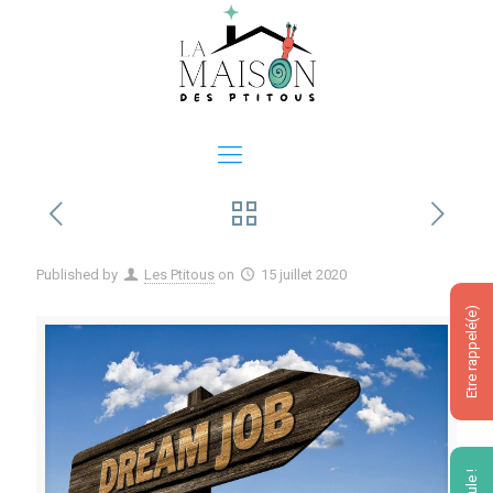
Published by
Les Ptitous
on
15 juillet 2020
Etre rappelé(e)