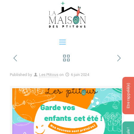
Published by
Les Ptitous
on
6 juin 2024
Etre rappelé(e)