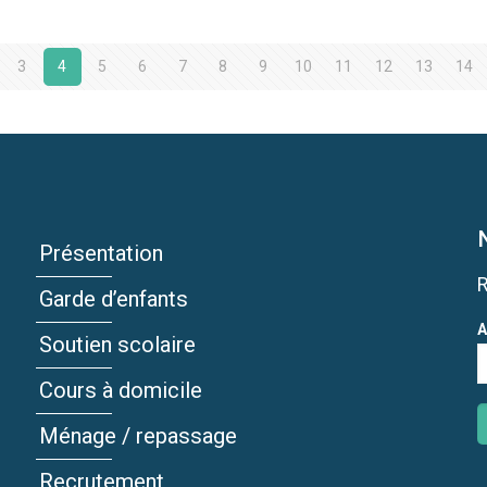
3
4
5
6
7
8
9
10
11
12
13
14
Présentation
Garde d’enfants
A
Soutien scolaire
Cours à domicile
Ménage / repassage
Recrutement