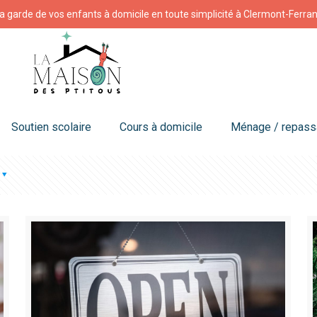
a garde de vos enfants à domicile en toute simplicité à Clermont-Ferra
Soutien scolaire
Cours à domicile
Ménage / repas