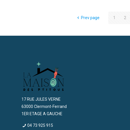
Prev page
1
2
17 RUE JULES VERNE
63000 Clermont-Ferrand
1ER ETAGE A GAUCHE
04 73 925 915