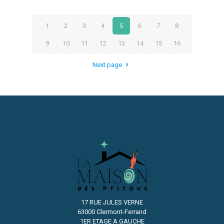
1
2
3
4
5
6
7
8
9
10
11
12
13
14
15
16
Next page
17 RUE JULES VERNE
63000 Clermont-Ferrand
1ER ETAGE A GAUCHE