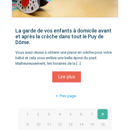
La garde de vos enfants à domicile avant
et après la crèche dans tout le Puy de
Dôme.
Vous avez réussi à obtenir une place en crèche pour votre
bébé et cela vous enlève une belle épine du pied.
Malheureusement, les horaires de la
[…]
Lire plus
Prev page
1
2
3
4
5
6
7
8
9
10
11
12
13
14
15
16